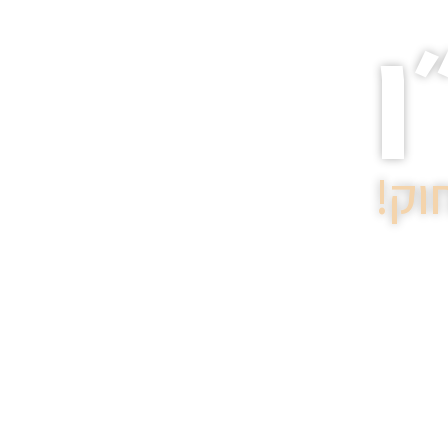
ן
וק!