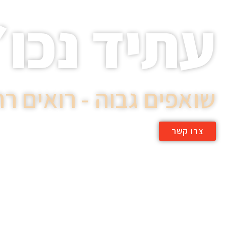
עתיד נכו״
שואפים גבוה - רואים רח
צרו קשר